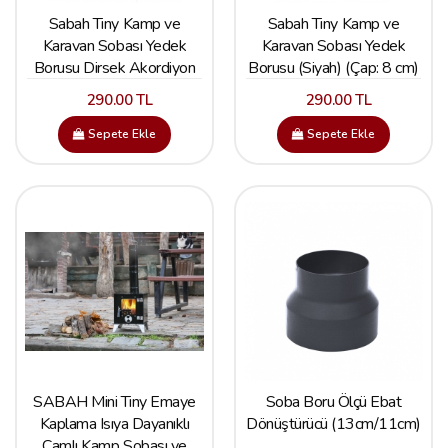
Sabah Tiny Kamp ve
Sabah Tiny Kamp ve
Karavan Sobası Yedek
Karavan Sobası Yedek
Borusu Dirsek Akordiyon
Borusu (Siyah) (Çap: 8 cm)
(Siyah) (Çap:8 cm)
290.00 TL
290.00 TL
Sepete Ekle
Sepete Ekle
SABAH Mini Tiny Emaye
Soba Boru Ölçü Ebat
Kaplama Isıya Dayanıklı
Dönüştürücü (13cm/11cm)
Camlı Kamp Sobası ve