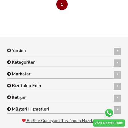
1
Yardım
Kategoriler
Markalar
Bizi Takip Edin
İletişim
Müşteri Hizmetleri
Bu Site Güneşsoft Tarafından Hazırlanmıştır
7/24
Destek Hattı