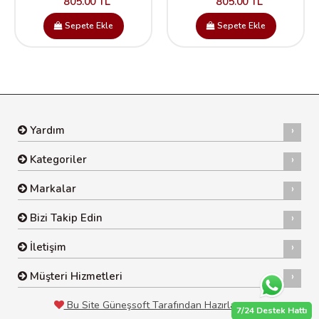
805.00 TL
805.00 TL
Sepete Ekle
Sepete Ekle
Yardım
Kategoriler
Markalar
Bizi Takip Edin
İletişim
Müşteri Hizmetleri
Bu Site Güneşsoft Tarafından Hazırlanmıştır
7/24
Destek Hattı