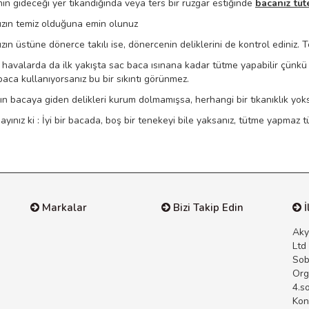
n gideceği yer tıkandığında veya ters bir rüzgar estiğinde
bacanız tüte
zın temiz olduğuna emin olunuz
zın üstüne dönerce takılı ise, dönercenin deliklerini de kontrol ediniz
havalarda da ilk yakışta sac baca ısınana kadar tütme yapabilir çünk
baca kullanıyorsanız bu bir sıkıntı görünmez.
n bacaya giden delikleri kurum dolmamışsa, herhangi bir tıkanıklık yok
yınız ki : İyi bir bacada, boş bir tenekeyi bile yaksanız, tütme yapmaz
Markalar
Bizi Takip Edin
İ
Aky
Ltd
Sob
Org
4.s
Kon