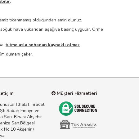
bilir
.
. Temiz tıkanmamış olduğundan emin olunuz.
ü soğuk hava yukarıdan aşağıya basınç uygular. Örme
sa,
tütme asla sobadan kaynaklı olmaz
.
 tüm dumanı çeker.
letişim
Müşteri Hizmetleri
unuslar İthalat İhracat
 Şti Sabah Emaye ve
a San. Binası Akşehir
anize San.Bölgesi
ok No:10 Akşehir /
ya