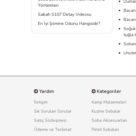
Dumanı
Yöntemleri
Bacanı
Sabah S107 Detay Videosu
Bacanı
En İyi Şömine Odunu Hangisidir?
Soğuk 
tuğla 
Sobanı
Unutma
Yardım
Kategoriler
İletişim
Kamp Malzemeleri
Sık Sorulan Sorular
Kuzine Sobalar
Satış Sözleşmesi
Soba Aksesuarları
Ödeme ve Teslimat
Pelet Sobaları