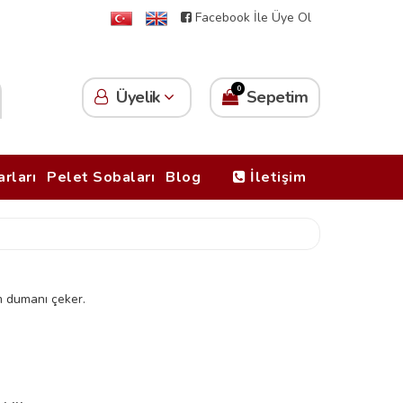
Facebook İle Üye Ol
0
Üyelik
Sepetim
rları
Pelet Sobaları
Blog
İletişim
üm dumanı çeker.