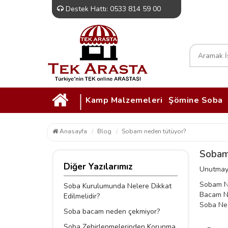
Destek Hattı: 0533 814 59 00
|
Kamp Malzemeleri
Şömine Soba
Anasayfa
Blog
Sobam neden tütüyor?
Sobam
Diğer Yazılarımız
Unutmayı
Sobam N
Soba Kurulumunda Nelere Dikkat
Bacam N
Edilmelidir?
Soba Ne
Soba bacam neden çekmiyor?
Soba Zehirlenmelerinden Korunma