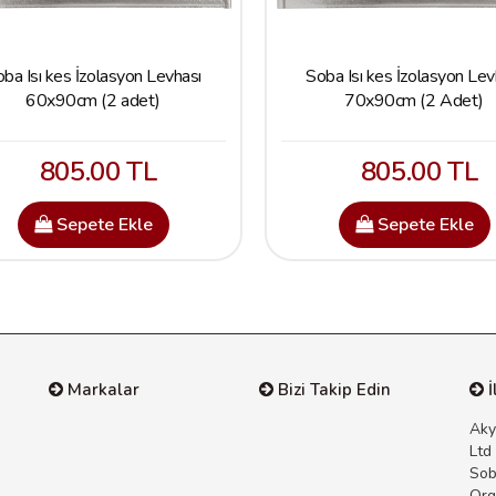
ba Isı kes İzolasyon Levhası
Soba Isı kes İzolasyon Lev
60x90cm (2 adet)
70x90cm (2 Adet)
805.00 TL
805.00 TL
Sepete Ekle
Sepete Ekle
Markalar
Bizi Takip Edin
İ
Aky
Ltd
Sob
Org