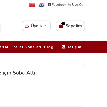
Facebook İle Üye Ol
0
Üyelik
Sepetim
rları
Pelet Sobaları
Blog
İletişim
 için Soba Altı