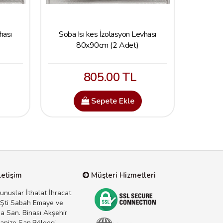
hası
Soba Isı kes İzolasyon Levhası
Soba I
80x90cm (2 Adet)
805.00 TL
Sepete Ekle
letişim
Müşteri Hizmetleri
unuslar İthalat İhracat
 Şti Sabah Emaye ve
a San. Binası Akşehir
anize San.Bölgesi